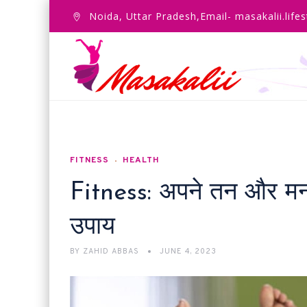
Noida, Uttar Pradesh,Email- masakalii.lif
FITNESS
HEALTH
Fitness: अपने तन और मन
उपाय
BY
ZAHID ABBAS
JUNE 4, 2023