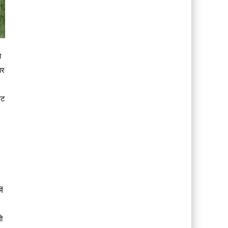
ा
पर
िट
ें
ो