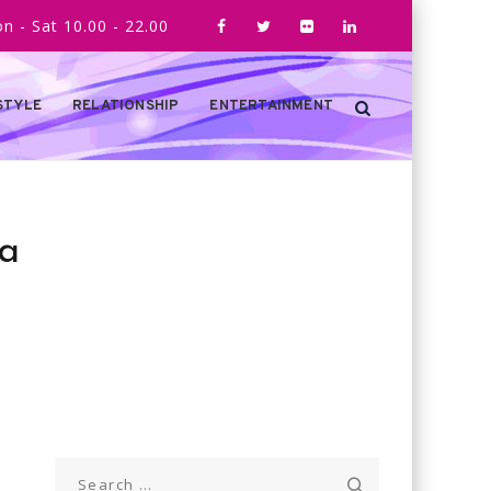
n - Sat 10.00 - 22.00
STYLE
RELATIONSHIP
ENTERTAINMENT
a
Search