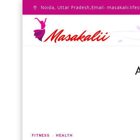
Noida, Uttar Pradesh,Email- masakalii.lif
A
FITNESS
HEALTH