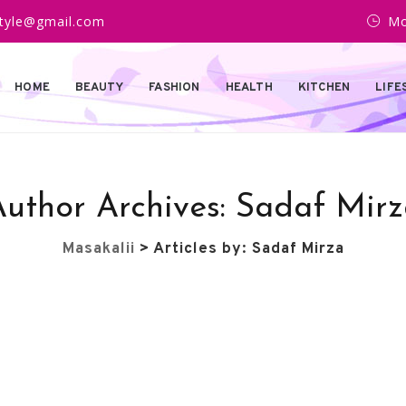
estyle@gmail.com
Mo
HOME
BEAUTY
FASHION
HEALTH
KITCHEN
LIFE
uthor Archives:
Sadaf Mirz
Masakalii
>
Articles by: Sadaf Mirza