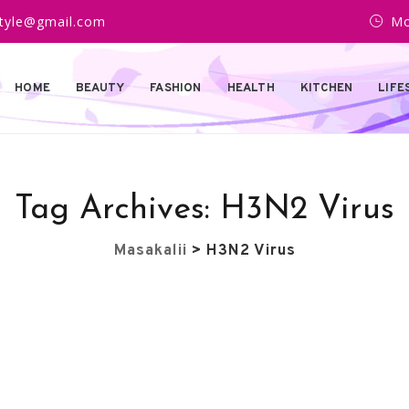
estyle@gmail.com
Mo
HOME
BEAUTY
FASHION
HEALTH
KITCHEN
LIFE
Tag Archives:
H3N2 Virus
Masakalii
>
H3N2 Virus