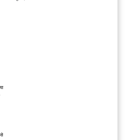
या
से