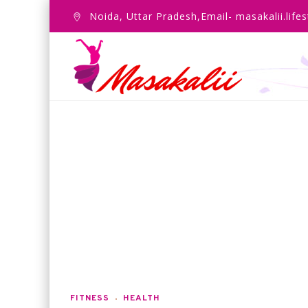
Noida, Uttar Pradesh,Email- masakalii.lif
FITNESS
HEALTH