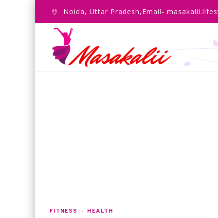
Noida, Uttar Pradesh,Email- masakalii.lif
FITNESS
HEALTH