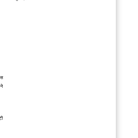
ेस
ने
टी