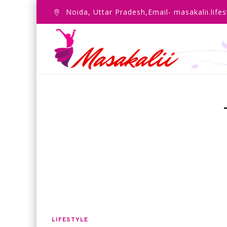
Noida, Uttar Pradesh,Email- masakalii.lif
LIFESTYLE