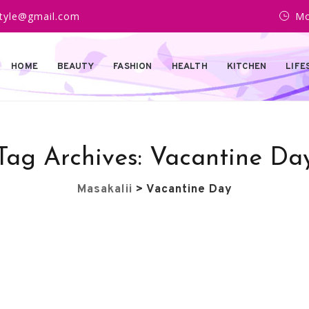
estyle@gmail.com
Mo
HOME
BEAUTY
FASHION
HEALTH
KITCHEN
LIFE
Tag Archives:
Vacantine Da
Masakalii
>
Vacantine Day