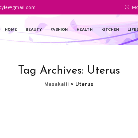
estyle@gmail.com
Mo
HOME
BEAUTY
FASHION
HEALTH
KITCHEN
LIFE
Tag Archives:
Uterus
Masakalii
>
Uterus