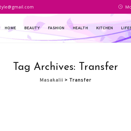
estyle@gmail.com
Mo
HOME
BEAUTY
FASHION
HEALTH
KITCHEN
LIFE
Tag Archives:
Transfer
Masakalii
>
Transfer