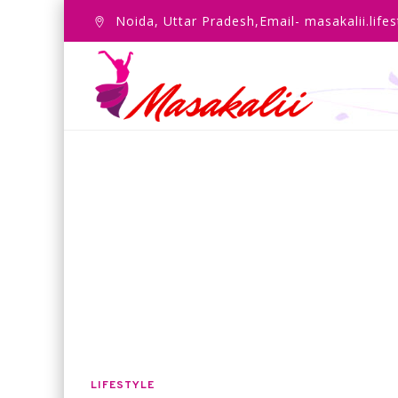
Noida, Uttar Pradesh,Email- masakalii.lif
LIFESTYLE