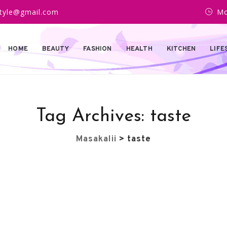
estyle@gmail.com
Mo
HOME
BEAUTY
FASHION
HEALTH
KITCHEN
LIFE
Tag Archives:
taste
Masakalii
>
taste