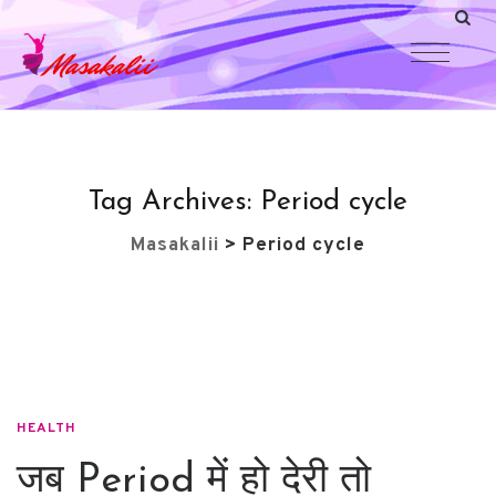
Tag Archives:
Period cycle
Masakalii
>
Period cycle
HEALTH
जब Period में हो देरी तो