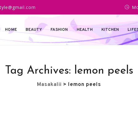
estyle@gmail.com
Mo
HOME
BEAUTY
FASHION
HEALTH
KITCHEN
LIFE
Tag Archives:
lemon peels
Masakalii
>
lemon peels