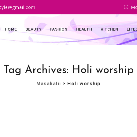
estyle@gmail.com
Mo
HOME
BEAUTY
FASHION
HEALTH
KITCHEN
LIFE
Tag Archives:
Holi worship
Masakalii
>
Holi worship