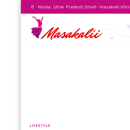
Noida, Uttar Pradesh,Email- masakalii.lif
LIFESTYLE