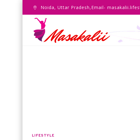
Noida, Uttar Pradesh,Email- masakalii.lif
LIFESTYLE