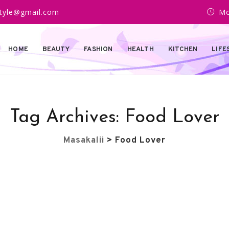
estyle@gmail.com
Mo
HOME
BEAUTY
FASHION
HEALTH
KITCHEN
LIFE
Tag Archives:
Food Lover
Masakalii
>
Food Lover