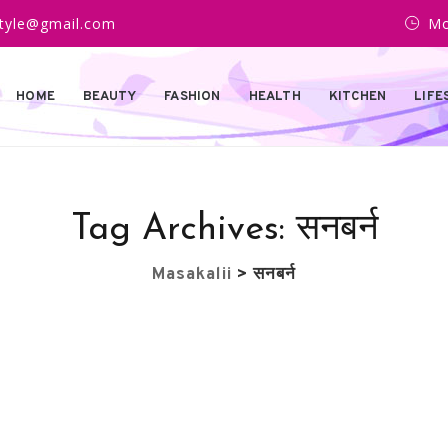
estyle@gmail.com
Mo
HOME
BEAUTY
FASHION
HEALTH
KITCHEN
LIFE
Tag Archives:
सनबर्न
Masakalii
>
सनबर्न