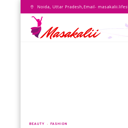
Noida, Uttar Pradesh,Email- masakalii.lif
BEAUTY
FASHION