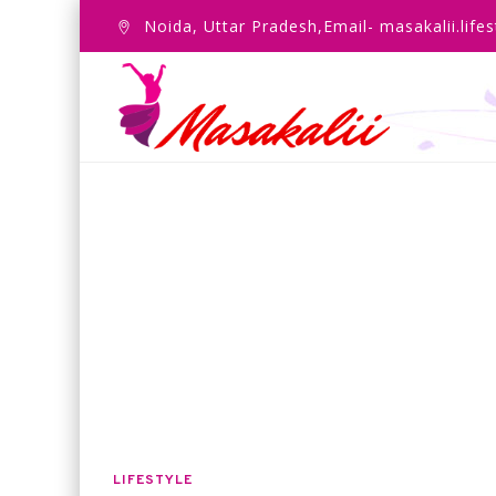
Noida, Uttar Pradesh,Email- masakalii.lif
LIFESTYLE