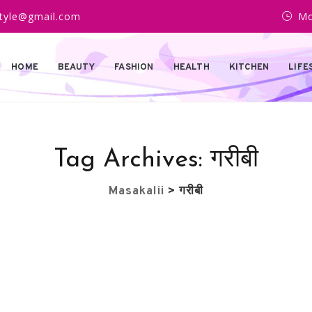
estyle@gmail.com
Mo
HOME
BEAUTY
FASHION
HEALTH
KITCHEN
LIFE
Tag Archives:
गरीबी
Masakalii
>
गरीबी