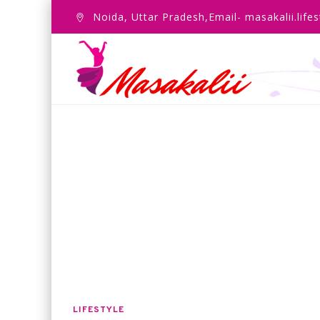
Noida, Uttar Pradesh,Email- masakalii.lif
LIFESTYLE