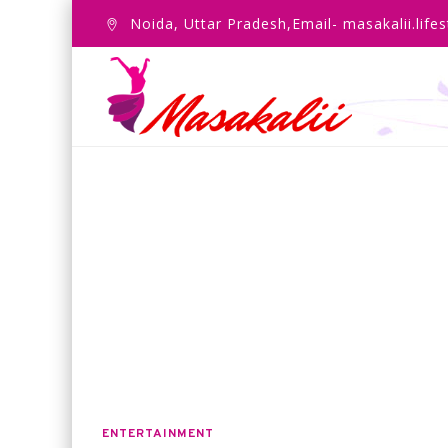
Noida, Uttar Pradesh,Email- masakalii.lif
ENTERTAINMENT