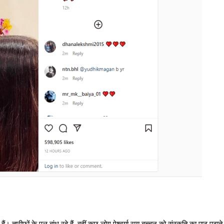
ारीफों के पुल बांध रहे हैं, वहीं कुछ लोग ऐश्वर्य़ा राय बच्चन को संस्कृति का पाठ पढ़ाते